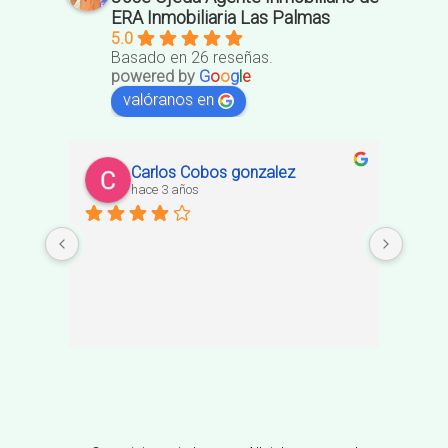
ERA Inmobiliaria Las Palmas
5.0
Basado en 26 reseñas.
powered by
G
o
o
g
l
e
valóranos en
Carlos Cobos gonzalez
hace 3 años
María
profe
inmue
nuest
perso
impli
compr
ágil y